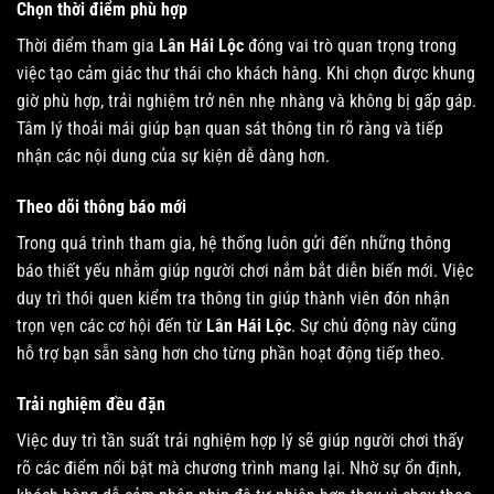
Chọn thời điểm phù hợp
Thời điểm tham gia
Lân Hái Lộc
đóng vai trò quan trọng trong
việc tạo cảm giác thư thái cho khách hàng. Khi chọn được khung
giờ phù hợp, trải nghiệm trở nên nhẹ nhàng và không bị gấp gáp.
Tâm lý thoải mái giúp bạn quan sát thông tin rõ ràng và tiếp
nhận các nội dung của sự kiện dễ dàng hơn.
Theo dõi thông báo mới
Trong quá trình tham gia, hệ thống luôn gửi đến những thông
báo thiết yếu nhằm giúp người chơi nắm bắt diễn biến mới. Việc
duy trì thói quen kiểm tra thông tin giúp thành viên đón nhận
trọn vẹn các cơ hội đến từ
Lân Hái Lộc
. Sự chủ động này cũng
hỗ trợ bạn sẵn sàng hơn cho từng phần hoạt động tiếp theo.
Trải nghiệm đều đặn
Việc duy trì tần suất trải nghiệm hợp lý sẽ giúp người chơi thấy
rõ các điểm nổi bật mà chương trình mang lại. Nhờ sự ổn định,