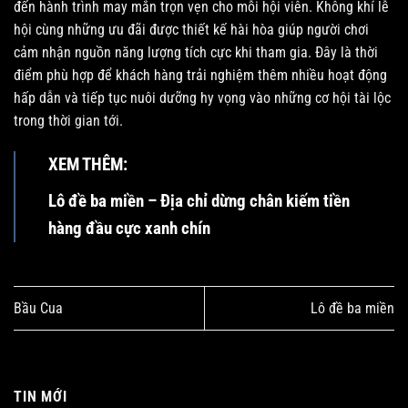
đến hành trình may mắn trọn vẹn cho mỗi hội viên. Không khí lễ
hội cùng những ưu đãi được thiết kế hài hòa giúp người chơi
cảm nhận nguồn năng lượng tích cực khi tham gia. Đây là thời
điểm phù hợp để khách hàng trải nghiệm thêm nhiều hoạt động
hấp dẫn và tiếp tục nuôi dưỡng hy vọng vào những cơ hội tài lộc
trong thời gian tới.
XEM THÊM:
Lô đề ba miền – Địa chỉ dừng chân kiếm tiền
hàng đầu cực xanh chín
Bầu Cua
Lô đề ba miền
TIN MỚI