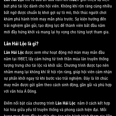
bứt phá tài lộc dành cho hội viên. Không khí rộn ràng cùng nhiều
bất ngờ được chuẩn bị khơi gợi sự tò mò, thôi thúc người chơi
khám phá hành trình may mắn phía trước. Sự kiện hướng đến
trải nghiệm gần gũi, tạo động lực để thành viên bắt đầu năm
mới đầy hứng khởi và mang lại hy vọng cho từng lượt tham gia.
Lân Hái Lộc là gì?
Lân Hái Lộc
được xem như hoạt động mở màn may mắn đầu
năm tại I9BET, lấy cảm hứng từ tinh thần múa lân truyền thống
tượng trưng cho tài lộc và khởi sắc. Chương trình được tạo nên
nhằm mang lại không khí lễ hội rộn ràng, giúp hội viên cảm nhận
sự phấn khởi ngay từ khi bước vào trải nghiệm. Đây là lời chúc
may mắn được gửi gắm theo cách sinh động, gần gũi và phù hợp
với văn hóa Á Đông.
Điểm nổi bật của chương trình
Lân Hái Lộc
nằm ở cách kết hợp
hài hòa giữa yếu tố truyền thống và phong cách hiện đại. Mỗi