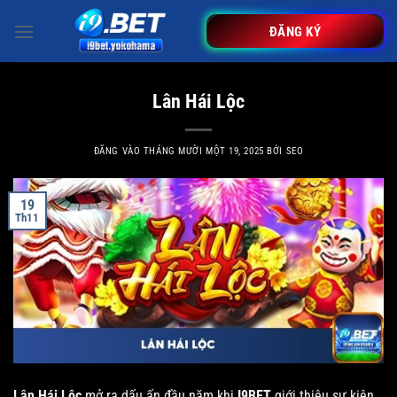
Bỏ
qua
ĐĂNG KÝ
nội
dung
Lân Hái Lộc
ĐĂNG VÀO
THÁNG MƯỜI MỘT 19, 2025
BỞI
SEO
19
Th11
Lân Hái Lộc
mở ra dấu ấn đầu năm khi
I9BET
giới thiệu sự kiện