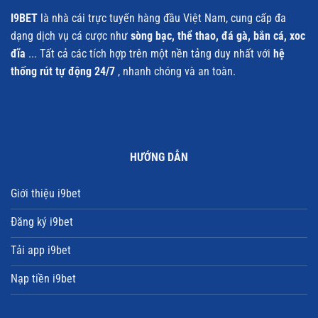
I9BET
là nhà cái trực tuyến hàng đầu Việt Nam, cung cấp đa
dạng dịch vụ cá cược như
sòng bạc, thể thao, đá gà, bắn cá, xoc
đĩa
... Tất cả các tích hợp trên một nền tảng duy nhất với
hệ
thống rút tự động 24/7
, nhanh chóng và an toàn.
HƯỚNG DẪN
Giới thiệu i9bet
Đăng ký i9bet
Tải app i9bet
Nạp tiền i9bet