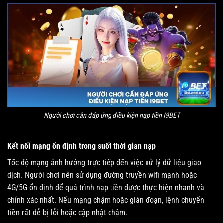
Người chơi cần đáp ứng điều kiện nạp tiền I9BET
Kết nối mạng ổn định trong suốt thời gian nạp
Tốc độ mạng ảnh hưởng trực tiếp đến việc xử lý dữ liệu giao
dịch. Người chơi nên sử dụng đường truyền wifi mạnh hoặc
4G/5G ổn định để quá trình nạp tiền được thực hiện nhanh và
chính xác nhất. Nếu mạng chậm hoặc gián đoạn, lệnh chuyển
tiền rất dễ bị lỗi hoặc cập nhật chậm.