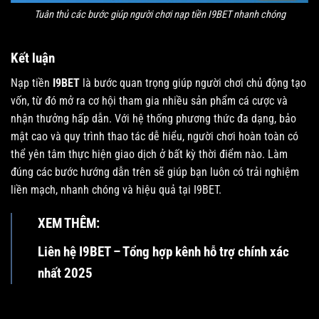
Tuân thủ các bước giúp người chơi nạp tiền I9BET nhanh chóng
Kết luận
Nạp tiền
I9BET
là bước quan trọng giúp người chơi chủ động tạo
vốn, từ đó mở ra cơ hội tham gia nhiều sản phẩm cá cược và
nhận thưởng hấp dẫn. Với hệ thống phương thức đa dạng, bảo
mật cao và quy trình thao tác dễ hiểu, người chơi hoàn toàn có
thể yên tâm thực hiện giao dịch ở bất kỳ thời điểm nào. Làm
đúng các bước hướng dẫn trên sẽ giúp bạn luôn có trải nghiệm
liền mạch, nhanh chóng và hiệu quả tại I9BET.
XEM THÊM:
Liên hệ I9BET – Tổng hợp kênh hỗ trợ chính xác
nhất 2025