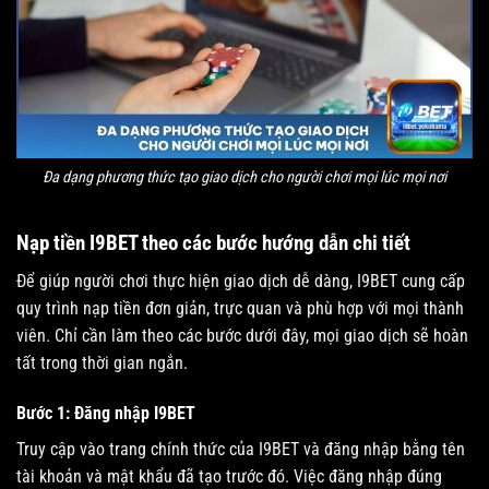
Đa dạng phương thức tạo giao dịch cho người chơi mọi lúc mọi nơi
Nạp tiền I9BET theo các bước hướng dẫn chi tiết
Để giúp người chơi thực hiện giao dịch dễ dàng, I9BET cung cấp
quy trình nạp tiền đơn giản, trực quan và phù hợp với mọi thành
viên. Chỉ cần làm theo các bước dưới đây, mọi giao dịch sẽ hoàn
tất trong thời gian ngắn.
Bước 1: Đăng nhập I9BET
Truy cập vào trang chính thức của I9BET và đăng nhập bằng tên
tài khoản và mật khẩu đã tạo trước đó. Việc đăng nhập đúng