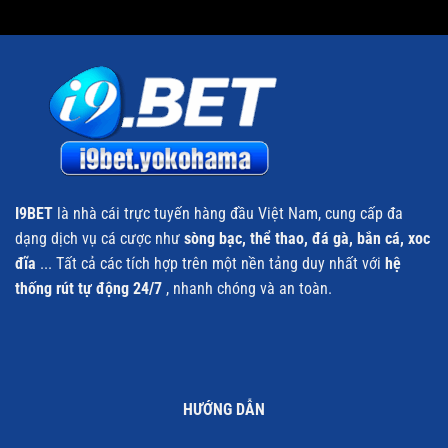
I9BET
là nhà cái trực tuyến hàng đầu Việt Nam, cung cấp đa
dạng dịch vụ cá cược như
sòng bạc, thể thao, đá gà, bắn cá, xoc
đĩa
... Tất cả các tích hợp trên một nền tảng duy nhất với
hệ
thống rút tự động 24/7
, nhanh chóng và an toàn.
HƯỚNG DẪN