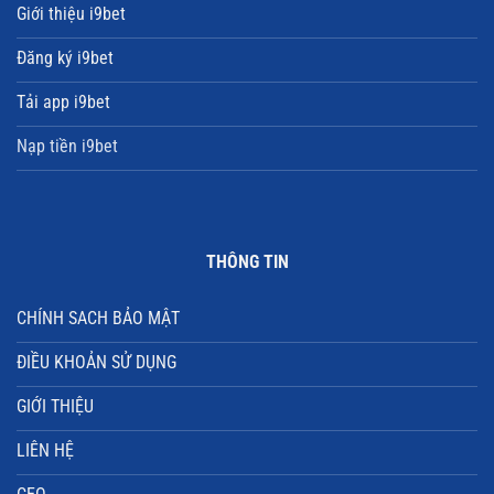
Giới thiệu i9bet
Đăng ký i9bet
Tải app i9bet
Nạp tiền i9bet
THÔNG TIN
CHÍNH SACH BẢO MẬT
ĐIỀU KHOẢN SỬ DỤNG
GIỚI THIỆU
LIÊN HỆ