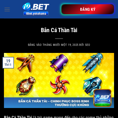
Bỏ
qua
ĐĂNG KÝ
nội
dung
Bắn Cá Thần Tài
ĐĂNG VÀO
THÁNG MƯỜI MỘT 19, 2025
BỞI
SEO
19
Th11
Bắn Cá Thần Tài
là trò game mang đến cho các game thủ những