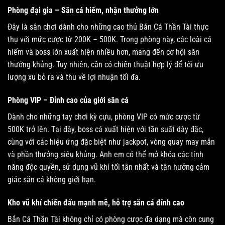
Phòng đại gia – Săn cá hiếm, nhận thưởng lớn
Đây là sân chơi dành cho những cao thủ Bắn Cá Thần Tài thực
thụ với mức cược từ 200K – 500K. Trong phòng này, các loài cá
hiếm và boss lớn xuất hiện nhiều hơn, mang đến cơ hội săn
thưởng khủng. Tuy nhiên, cần có chiến thuật hợp lý để tối ưu
lượng xu bỏ ra và thu về lợi nhuận tối đa.
Phòng VIP – Đỉnh cao của giới săn cá
Dành cho những tay chơi kỳ cựu, phòng VIP có mức cược từ
500K trở lên. Tại đây, boss cá xuất hiện với tần suất dày đặc,
cùng với các hiệu ứng đặc biệt như jackpot, vòng quay may mắn
và phần thưởng siêu khủng. Anh em có thể mở khóa các tính
năng độc quyền, sử dụng vũ khí tối tân nhất và tận hưởng cảm
giác săn cá không giới hạn.
Kho vũ khí chiến đấu mạnh mẽ, hỗ trợ săn cá đỉnh cao
Bắn Cá Thần Tài không chỉ có phòng cược đa dạng mà còn cung