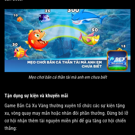
Mẹo chơi bắn cá thần tài mà anh em chưa biết
Tận dụng sự kiện và khuyến mãi
Game Bắn Cá Xu Vàng thường xuyên tổ chức các sự kiện tặng
xu, vòng quay may mắn hoặc nhân đôi phần thưởng. Đừng bỏ lỡ
cơ hội nhận thêm tài nguyên miễn phí để gia tăng cơ hội chiến
thắng: