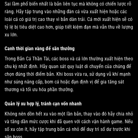
Sai lầm phổ biến nhất là bắn liên tục mà không có chiến lược rõ
ràng. Hãy tập trung vào những đàn cá vừa xuất hiện hoặc các
loài cá có giá trị cao thay vì bắn dàn trải. Cá mới xuất hiện sẽ có
tỷ lệ bị tiêu diệt cao hơn, giúp tiết kiệm đạn mà vẫn thu về lượng
xu lớn.
Canh thời gian vàng để săn thưởng
Trong Bắn Cá Thần Tài, các boss và cá lớn thường xuất hiện theo
chu kỳ nhất định. Hãy quan sát quy luật di chuyển của chúng để
chọn đúng thời điểm bắn. Khi boss vừa ra, sử dụng vũ khí mạnh
như súng nâng cấp, bom cá hoặc đạn định vị để gia tăng sát
thương và tối ưu hóa phần thưởng.
Quản lý xu hợp lý, tránh cạn vốn nhanh
Không nên dồn hết xu vào một lần bắn, thay vào đó hãy chia nhỏ
và tăng dần mức cược khi đã quen với cách vận hành game. Nếu
số xu còn ít, hãy tập trung bắn cá nhỏ để duy trì số dư trước khi
săn boss.