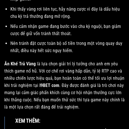
Khi thấy vàng rơi liên tục, hãy nâng cược vì đây là dấu hiệu
chu kỳ trả thưởng đang mở rộng.
Nếu cảm nhận game đang bước vào chu kỳ nguội, bạn giảm
cược để giữ vốn tránh thất thoát.
Nên tránh đặt cược toàn bộ số tiền trong một vòng quay duy
nhất, điều này hết sức nguy hiểm.
Ăn Khế Trả Vàng
là lựa chọn giải trí lý tưởng cho anh em yêu
thích game nổ hũ. Với cơ chế rơi vàng hấp dẫn, tỷ lệ RTP cao và
nhiều chiến lược hiệu quả, bạn hoàn toàn có thể tối ưu lợi nhuận
khi trải nghiệm tại
I9BET com
. Đây được đánh giá là trò chơi này
mang lại cảm giác phấn khích cùng cơ hội nhận thưởng cực lớn
khi thắng cuộc. Nếu bạn muốn thử sức thì tựa game này chính là
là một lựa chọn rất đáng để trải nghiệm.
XEM THÊM: