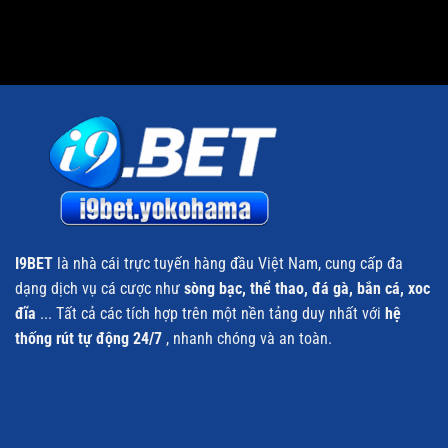
đề
ba
miền
I9BET
là nhà cái trực tuyến hàng đầu Việt Nam, cung cấp đa
dạng dịch vụ cá cược như
sòng bạc, thể thao, đá gà, bắn cá, xoc
đĩa
... Tất cả các tích hợp trên một nền tảng duy nhất với
hệ
thống rút tự động 24/7
, nhanh chóng và an toàn.