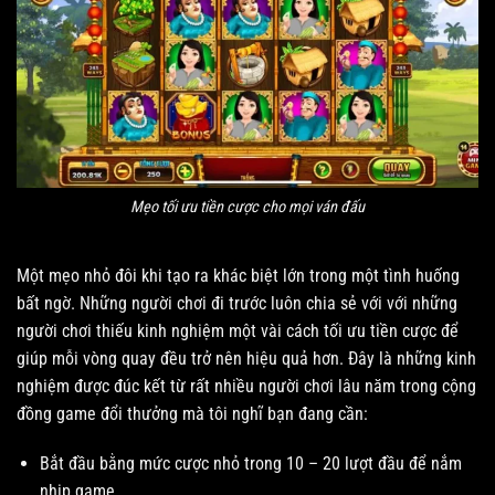
Mẹo tối ưu tiền cược cho mọi ván đấu
Một mẹo nhỏ đôi khi tạo ra khác biệt lớn trong một tình huống
bất ngờ. Những người chơi đi trước luôn chia sẻ với với những
người chơi thiếu kinh nghiệm một vài cách tối ưu tiền cược để
giúp mỗi vòng quay đều trở nên hiệu quả hơn. Đây là những kinh
nghiệm được đúc kết từ rất nhiều người chơi lâu năm trong cộng
đồng game đổi thưởng mà tôi nghĩ bạn đang cần:
Bắt đầu bằng mức cược nhỏ trong 10 – 20 lượt đầu để nắm
nhịp game.