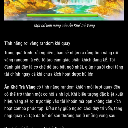
Một số tính năng của Ăn Khế Trả Vàng
Tính năng rơi vàng random khi quay
Trong quá trình trải nghiệm, bạn sẽ nhận ra rằng tính năng rơi
vàng random là yếu tố tạo cảm giác phấn khích đáng kể. Tôi
đánh giá đây là cơ chế dễ tạo bất ngờ nhất, giúp người chơi tăng
tài chính ngay cả khi chưa kích hoạt được hũ lớn.
Ăn Khế Trả Vàng
có tính năng random khiến mỗi lượt quay đều
có thể trở thành một cơ hội sinh lợi. Khi biểu tượng đặc biệt xuất
hiện, vàng sẽ rơi trực tiếp vào tài khoản mà bạn không cần kích
hoạt combo phức tạp. Điều này giúp người chơi duy trì vốn, tăng
nhịp quay và tạo đà tốt để săn thưởng lớn ở những vòng sau.